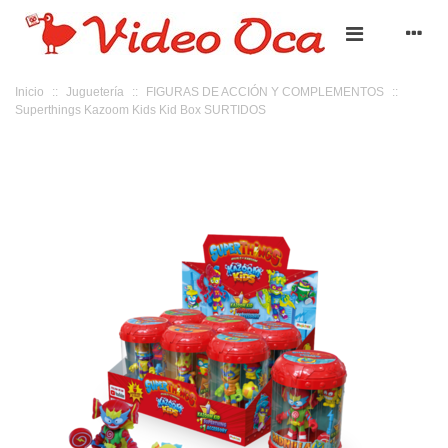
Inicio
::
Juguetería
::
FIGURAS DE ACCIÓN Y COMPLEMENTOS
::
Superthings Kazoom Kids Kid Box SURTIDOS